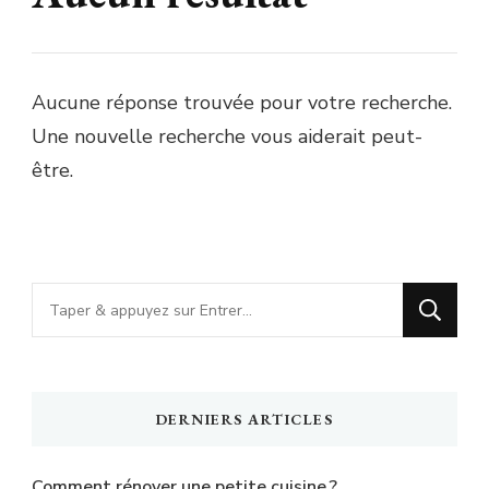
Aucune réponse trouvée pour votre recherche.
Une nouvelle recherche vous aiderait peut-
être.
Vous
recherchiez
quelque
chose
DERNIERS ARTICLES
?
Comment rénover une petite cuisine ?