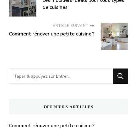
Les mobiliers idéals pour tous types
de cuisines
ARTICLE SUIVANT
Comment rénover une petite cuisine ?
Vous
recherchiez
quelque
chose
DERNIERS ARTICLES
?
Comment rénover une petite cuisine ?